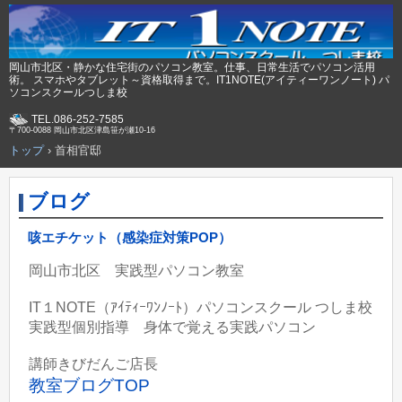
岡山市北区・静かな住宅街のパソコン教室。仕事、日常生活でパソコン活用
術。 スマホやタブレット～資格取得まで。IT1NOTE(アイティーワンノート) パ
ソコンスクールつしま校
TEL.086-252-7585
〒700-0088 岡山市北区津島笹が瀬10-16
トップ
›
首相官邸
ブログ
咳エチケット（感染症対策POP）
岡山市北区 実践型パソコン教室
IT１NOTE（ｱｲﾃｨｰﾜﾝﾉｰﾄ）パソコンスクール つしま校
実践型個別指導 身体で覚える実践パソコン
講師きびだんご店長
教室ブログTOP