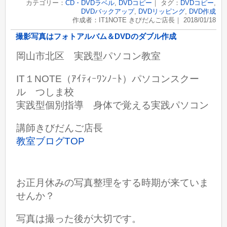
カテゴリー：
CD・DVDラベル
,
DVDコピー
｜ タグ：
DVDコピー
,
DVDバックアップ
,
DVDリッピング
,
DVD作成
作成者：IT1NOTE きびだんご店長｜ 2018/01/18
撮影写真はフォトアルバム＆DVDのダブル作成
岡山市北区 実践型パソコン教室
IT１NOTE（ｱｲﾃｨｰﾜﾝﾉｰﾄ）パソコンスクー
ル つしま校
実践型個別指導 身体で覚える実践パソコン
講師きびだんご店長
教室ブログTOP
お正月休みの写真整理をする時期が来ていま
せんか？
写真は撮った後が大切です。