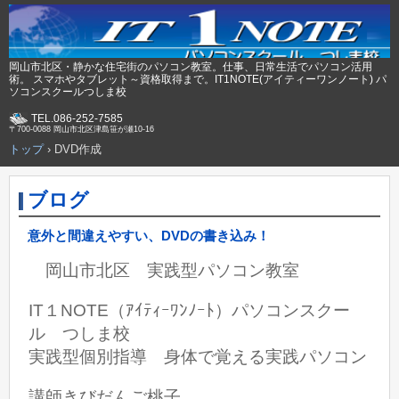
岡山市北区・静かな住宅街のパソコン教室。仕事、日常生活でパソコン活用
術。 スマホやタブレット～資格取得まで。IT1NOTE(アイティーワンノート) パ
ソコンスクールつしま校
TEL.086-252-7585
〒700-0088 岡山市北区津島笹が瀬10-16
トップ
›
DVD作成
ブログ
意外と間違えやすい、DVDの書き込み！
岡山市北区 実践型パソコン教室
IT１NOTE（ｱｲﾃｨｰﾜﾝﾉｰﾄ）パソコンスクー
ル つしま校
実践型個別指導 身体で覚える実践パソコン
講師きびだんご桃子