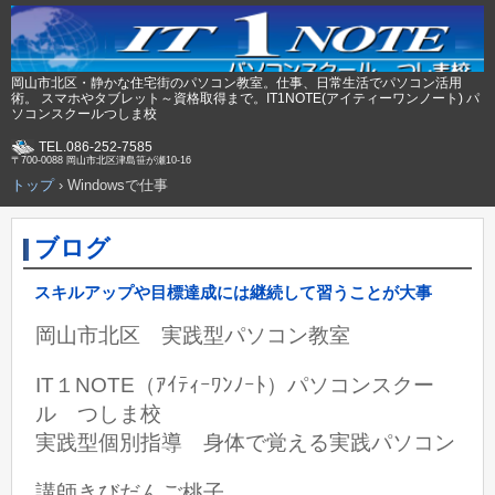
岡山市北区・静かな住宅街のパソコン教室。仕事、日常生活でパソコン活用
術。 スマホやタブレット～資格取得まで。IT1NOTE(アイティーワンノート) パ
ソコンスクールつしま校
TEL.086-252-7585
〒700-0088 岡山市北区津島笹が瀬10-16
トップ
›
Windowsで仕事
ブログ
スキルアップや目標達成には継続して習うことが大事
岡山市北区 実践型パソコン教室
IT１NOTE（ｱｲﾃｨｰﾜﾝﾉｰﾄ）パソコンスクー
ル つしま校
実践型個別指導 身体で覚える実践パソコン
講師きびだんご桃子