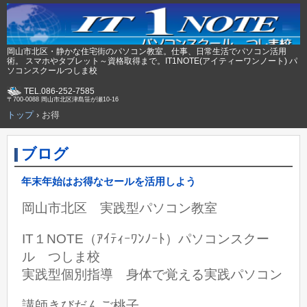
岡山市北区・静かな住宅街のパソコン教室。仕事、日常生活でパソコン活用
術。 スマホやタブレット～資格取得まで。IT1NOTE(アイティーワンノート) パ
ソコンスクールつしま校
TEL.086-252-7585
〒700-0088 岡山市北区津島笹が瀬10-16
トップ
›
お得
ブログ
年末年始はお得なセールを活用しよう
岡山市北区 実践型パソコン教室
IT１NOTE（ｱｲﾃｨｰﾜﾝﾉｰﾄ）パソコンスクー
ル つしま校
実践型個別指導 身体で覚える実践パソコン
講師きびだんご桃子