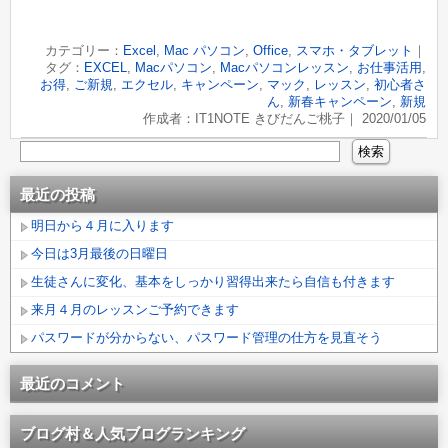
カテゴリー：
Excel
,
Mac パソコン
,
Office
,
スマホ・タブレット
｜
タグ：
EXCEL
,
Macパソコン
,
Macパソコンレッスン
,
お仕事活用
,
お得
,
ご新規
,
エクセル
,
キャンペーン
,
マック
,
レッスン
,
初心者さ
ん
,
新春キャンペーン
,
新規
作成者：IT1NOTE きびだんご桃子｜ 2020/01/05
最近の投稿
明日から４月に入ります
今日は3月最後の日曜日
生徒さんに変化、基本をしっかり習得出来たら自信も付きます
来月４月のレッスンご予約できます
パスワードが分からない、パスワード管理の仕方を見直そう
最近のコメント
ブログ村＆人気ブログランキング