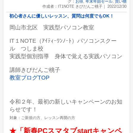
グ：
お得
,
年末年始セール
,
買い物
作成者：IT1NOTE きびだんご桃子｜ 2022/12/30
初心者さんに優しいレッスン、質問は何度でもOK！
岡山市北区 実践型パソコン教室
IT１NOTE（ｱｲﾃｨｰﾜﾝﾉｰﾄ）パソコンスクー
ル つしま校
実践型個別指導 身体で覚える実践パソコン
講師きびだんご桃子
教室ブログTOP
令和２年、最初の新しいキャンペーンのお知
らせです！
対象：ご新規の方、レッスン再開の方
★「
新春PCスマタブstartキャンペ