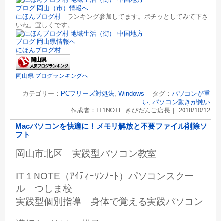
にほんブログ村
ランキング参加してます。ポチッとしてみて下さ
いね。宜しくです。
にほんブログ村
岡山県 ブログランキングへ
カテゴリー：
PCフリーズ対処法
,
Windows
｜ タグ：
パソコンが重
い
,
パソコン動きが鈍い
作成者：IT1NOTE きびだんご店長｜ 2018/10/12
Macパソコンを快適に！メモリ解放と不要ファイル削除ソ
フト
岡山市北区 実践型パソコン教室
IT１NOTE（ｱｲﾃｨｰﾜﾝﾉｰﾄ）パソコンスクー
ル つしま校
実践型個別指導 身体で覚える実践パソコン