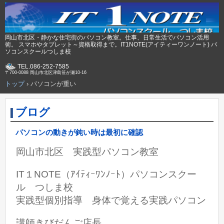
岡山市北区・静かな住宅街のパソコン教室。仕事、日常生活でパソコン活用
術。 スマホやタブレット～資格取得まで。IT1NOTE(アイティーワンノート) パ
ソコンスクールつしま校
TEL.086-252-7585
〒700-0088 岡山市北区津島笹が瀬10-16
トップ
›
パソコンが重い
ブログ
パソコンの動きが鈍い時は最初に確認
岡山市北区 実践型パソコン教室
IT１NOTE（ｱｲﾃｨｰﾜﾝﾉｰﾄ）パソコンスクー
ル つしま校
実践型個別指導 身体で覚える実践パソコン
講師きびだんご店長