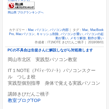
岡山県 ブログランキングへ
カテゴリー：
Mac パソコン
,
パソコン内部
｜ タグ：
Mac
,
MacBook
Pro
,
Macパソコン
,
キャッシュ削除
,
パソコンが重い
,
パソコンの起
動が重い
,
メモリ解放
,
動作が重い
作成者：IT1NOTE きびだんご桃子｜ 2018/08/01
PCの不具合は生徒さんに解説しながら対処致します
岡山市北区 実践型パソコン教室
IT１NOTE（ｱｲﾃｨｰﾜﾝﾉｰﾄ）パソコンスクー
ル つしま校
実践型個別指導 身体で覚える実践パソコン
講師きびだんご桃子
教室ブログTOP