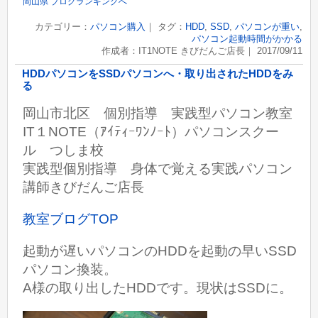
岡山県 ブログランキングへ
カテゴリー：
パソコン購入
｜ タグ：
HDD
,
SSD
,
パソコンが重い
,
パソコン起動時間がかかる
作成者：IT1NOTE きびだんご店長｜ 2017/09/11
HDDパソコンをSSDパソコンへ・取り出されたHDDをみ
る
岡山市北区 個別指導 実践型パソコン教室
IT１NOTE（ｱｲﾃｨｰﾜﾝﾉｰﾄ）パソコンスクー
ル つしま校
実践型個別指導 身体で覚える実践パソコン
講師きびだんご店長
教室ブログTOP
起動が遅いパソコンのHDDを起動の早いSSD
パソコン換装。
A様の取り出した
HDDです。現状はSSDに。