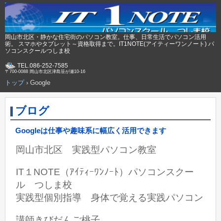
岡山市北区・静かな住宅街のパソコン教室。仕事、日常生活でパソコン活用
術。 スマホやタブレット～資格取得まで。IT1NOTE(アイティーワンノート) パ
ソコンスクールつしま校
TEL.086-252-7585
〒700-0088 岡山市北区津島笹が瀬10-16
トップ
›
Google
ブログ
Googleは仕事や趣味系に幅広く活用できます
岡山市北区 実践型パソコン教室
IT１NOTE（ｱｲﾃｨｰﾜﾝﾉｰﾄ）パソコンスクー
ル つしま校
実践型個別指導 身体で覚える実践パソコン
講師きびだんご桃子