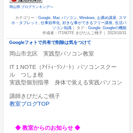
岡山県 ブログランキングへ
カテゴリー：
Google
,
Mac パソコン
,
Windows
,
お薦め講座
,
スマ
ホ・タブレット
,
仕事効率化
,
好きな事ができるフリー講座
,
生活パ
ソコン知識
｜ タグ：
Google
,
Googleの機能
作成者：IT1NOTE きびだんご桃子｜ 2023/10/31
Googleフォトで共有で削除は気をつけて
岡山市北区 実践型パソコン教室
IT１NOTE（ｱｲﾃｨｰﾜﾝﾉｰﾄ）パソコンスクー
ル つしま校
実践型個別指導 身体で覚える実践パソコン
講師きびだんご桃子
教室ブログTOP
◆ 教室からのお知らせ ◆