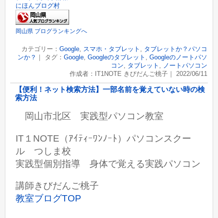
にほんブログ村
岡山県 ブログランキングへ
カテゴリー：
Google
,
スマホ・タブレット
,
タブレットか？パソコ
ンか？
｜ タグ：
Google
,
Googleのタブレット
,
Googleのノートパソ
コン
,
タブレット
,
ノートパソコン
作成者：IT1NOTE きびだんご桃子｜ 2022/06/11
【便利！ネット検索方法】一部名前を覚えていない時の検
索方法
岡山市北区 実践型パソコン教室
IT１NOTE（ｱｲﾃｨｰﾜﾝﾉｰﾄ）パソコンスクー
ル つしま校
実践型個別指導 身体で覚える実践パソコン
講師きびだんご桃子
教室ブログTOP