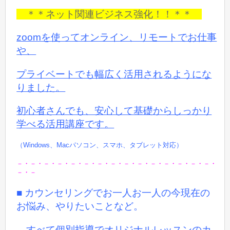
＊＊ネット関連ビジネス強化！！＊＊
zoomを使ってオンライン、リモートでお仕事
や、
プライベートでも
幅広く活用されるようにな
りました。
初心者さんでも、安心して基礎からしっかり
学べる活用講座です。
（Windows、Macパソコン、スマホ、タブレット対応）
－・－・－・－・－・－・－・－・－・－・－・－・－・－・－・
－・－
■ カウンセリングでお一人お一人の今現在の
お悩み、やりたいことなど。
すべて個別指導でオリジナルレッスンのカ