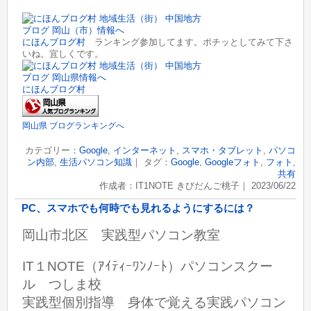
にほんブログ村
ランキング参加してます。ポチッとしてみて下さ
いね。宜しくです。
にほんブログ村
岡山県 ブログランキングへ
カテゴリー：
Google
,
インターネット
,
スマホ・タブレット
,
パソコ
ン内部
,
生活パソコン知識
｜ タグ：
Google
,
Googleフォト
,
フォト
,
共有
作成者：IT1NOTE きびだんご桃子｜ 2023/06/22
PC、スマホでも何時でも見れるようにするには？
岡山市北区 実践型パソコン教室
IT１NOTE（ｱｲﾃｨｰﾜﾝﾉｰﾄ）パソコンスクー
ル つしま校
実践型個別指導 身体で覚える実践パソコン