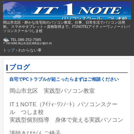
岡山市北区・静かな住宅街のパソコン教室。仕事、日常生活でパソコン活用
術。 スマホやタブレット～資格取得まで。IT1NOTE(アイティーワンノート) パ
ソコンスクールつしま校
TEL.086-252-7585
〒700-0088 岡山市北区津島笹が瀬10-16
トップ
›
わからない事
ブログ
自宅でPCトラブルが起こったらまずはご相談ください
岡山市北区 実践型パソコン教室
IT１NOTE（ｱｲﾃｨｰﾜﾝﾉｰﾄ）パソコンスクー
ル つしま校
実践型個別指導 身体で覚える実践パソコン
講師きびだんご桃子