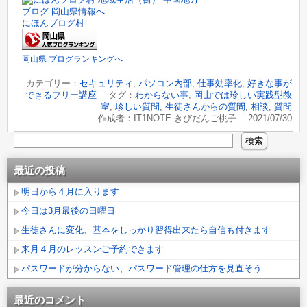
にほんブログ村
岡山県 ブログランキングへ
カテゴリー：
セキュリティ
,
パソコン内部
,
仕事効率化
,
好きな事が
できるフリー講座
｜ タグ：
わからない事
,
岡山では珍しい実践型教
室
,
珍しい質問
,
生徒さんからの質問
,
相談
,
質問
作成者：IT1NOTE きびだんご桃子｜ 2021/07/30
最近の投稿
明日から４月に入ります
今日は3月最後の日曜日
生徒さんに変化、基本をしっかり習得出来たら自信も付きます
来月４月のレッスンご予約できます
パスワードが分からない、パスワード管理の仕方を見直そう
最近のコメント