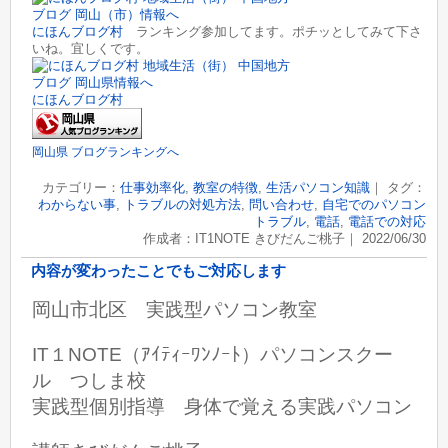
にほんブログ村
ランキング参加してます。ポチッとしてみて下さ
いね。宜しくです。
にほんブログ村
岡山県 ブログランキングへ
カテゴリー：
仕事効率化
,
教室の特徴
,
生活パソコン知識
｜ タグ：
わからない事
,
トラブルの対処方法
,
問い合わせ
,
自宅でのパソコン
トラブル
,
電話
,
電話での対応
作成者：IT1NOTE きびだんご桃子｜ 2022/06/30
内容が変わったことでもご対応します
岡山市北区 実践型パソコン教室
IT１NOTE（ｱｲﾃｨｰﾜﾝﾉｰﾄ）パソコンスクー
ル つしま校
実践型個別指導 身体で覚える実践パソコン